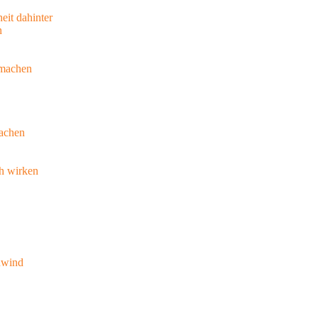
eit dahinter
n
hmachen
achen
ch wirken
nwind