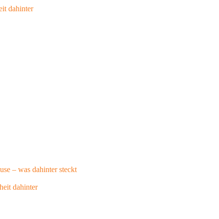
it dahinter
se – was dahinter steckt
eit dahinter