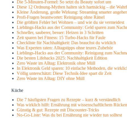
Die 5-Minuten-Formel: So setzt du Beauty sofort um
Diese 12 Ordnung-Mythen halten sich hartnäckig – die Wahrh
Kleine Änderung, große Wirkung: Streaming smarter angehe
Profi-Fragen beantwortet: Reinigung ohne Rätsel
Die größten Fehler bei Wohnen – und wie du sie vermeidest
Lieblings-Hacks aus der Community: Geld sparen zum Nac
Schneller, sauberer, besser: Heizen in 3 Schritten
Zeit sparen bei Fitness: 15 Turbo-Hacks für Faule
Checkliste für Nachhaltigkeit: Das brauchst du wirklich
Was Experten raten: Alltagstipps ohne teures Zubehör
Lieblings-Hacks aus der Community: Reinigung zum Nachm
Die besten Lifehacks 2025: Nachhaltigkeit Edition
Zero Waste im Alltag: Elektronik ohne Müll
In Elektronik Geld sparen: 10 einfache Methoden, die wirkli
Völlig unterschätzt: Diese Technik-Idee spart dir Zeit
Zero Waste im Alltag: DIY ohne Müll
Küche
Die 7 häufigsten Fragen zu Rezepte – kurz & verständlich
Was wirklich hilft: Ernährung mit wissenschaftlichem Rücke
Günstig & gut: Rezepte mit Discounter-Tricks
No-Go-Liste: Was du bei Ernährung nie wieder tun solltest