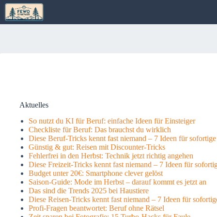
Zum
Inhalt
springen
Aktuelles
So nutzt du KI für Beruf: einfache Ideen für Einsteiger
Checkliste für Beruf: Das brauchst du wirklich
Diese Beruf-Tricks kennt fast niemand – 7 Ideen für sofortig
Günstig & gut: Reisen mit Discounter-Tricks
Fehlerfrei in den Herbst: Technik jetzt richtig angehen
Diese Freizeit-Tricks kennt fast niemand – 7 Ideen für sofort
Budget unter 20€: Smartphone clever gelöst
Saison-Guide: Mode im Herbst – darauf kommt es jetzt an
Das sind die Trends 2025 bei Haustiere
Diese Reisen-Tricks kennt fast niemand – 7 Ideen für soforti
Profi-Fragen beantwortet: Beruf ohne Rätsel
Zeit sparen bei Fotografie: 15 Turbo-Hacks für Faule