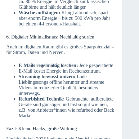
ca. 80 % Energie im Vergleich zur klassischen
Glühbirne und hält deutlich länger.
Wäsche aufhängen:
Klingt altmodisch, spart
aber enorm Energie – bis zu 500 kWh pro Jahr
bei einem 4-Personen-Haushalt.
6. Digitaler Minimalismus: Nachhaltig surfen
Auch im digitalen Raum gibt es großes Sparpotenzial –
für Strom, Daten und Nerven.
E-Mails regelmäßig löschen:
Jede gespeicherte
E-Mail kostet Energie im Rechenzentrum.
Streaming bewusst nutzen:
Lade
Lieblingssongs offline herunter und streame
Videos in reduzierter Qualität, besonders
unterwegs.
Refurbished Technik:
Gebrauchte, aufbereitete
Geräte sind günstiger und fast so gut wie neu,
z.B. von Anbieter*innen wie refurbed oder Back
Market.
Fazit: Kleine Hacks, große Wirkung
Nachhaltigkeit 2025 bedeutet nicht Verzicht, sondern