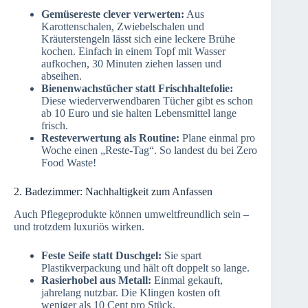
Gemüsereste clever verwerten:
Aus
Karottenschalen, Zwiebelschalen und
Kräuterstengeln lässt sich eine leckere Brühe
kochen. Einfach in einem Topf mit Wasser
aufkochen, 30 Minuten ziehen lassen und
abseihen.
Bienenwachstücher statt Frischhaltefolie:
Diese wiederverwendbaren Tücher gibt es schon
ab 10 Euro und sie halten Lebensmittel lange
frisch.
Resteverwertung als Routine:
Plane einmal pro
Woche einen „Reste-Tag“. So landest du bei Zero
Food Waste!
2. Badezimmer: Nachhaltigkeit zum Anfassen
Auch Pflegeprodukte können umweltfreundlich sein –
und trotzdem luxuriös wirken.
Feste Seife statt Duschgel:
Sie spart
Plastikverpackung und hält oft doppelt so lange.
Rasierhobel aus Metall:
Einmal gekauft,
jahrelang nutzbar. Die Klingen kosten oft
weniger als 10 Cent pro Stück.