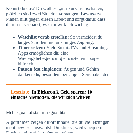
Kennst du das? Du wolltest „nur kurz“ reinschauen,
plötzlich sind zwei Stunden vergangen. Bewusstes
Planen hilft gegen diesen Effekt und sorgt dafür, dass
du nur das schaust, was dir wirklich wichtig ist.
Watchlist vorab erstellen:
So vermeidest du
langes Scrollen und unsinniges Zapping.
Timer setzen:
Viele Smart-TVs und Streaming-
Apps ermöglichen dir, eine
Wiedergabebegrenzung einzustellen – super
hilfreich.
Pausen fest einplanen:
Augen und Gehirn
dankens dir, besonders bei langen Serienabenden.
Lesetipp:
In Elektronik Geld sparen: 10
einfache Methoden, die wirklich wirken
Mehr Qualität statt nur Quantität
Algorithmen zeigen dir oft Inhalte, die du vielleicht gar
nicht bewusst auswählst. Du klickst, weil’s bequem ist.
Doch es lohnt sich, tiefer zu graben: