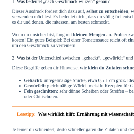
1. Was bedeutet „nach Geschmack würzen“ genau?
Dieser Ausdruck fordert dich dazu auf,
selbst zu entscheiden
, 
verwenden möchtest. Es bedeutet nicht, dass du völlig frei entsc
es dir und denen, die mitessen, am besten schmeckt.
Wenn du unsicher bist, fang mit
kleinen Mengen
an. Probier zw
kosten! Ein gutes Beispiel: Bei einer Tomatensauce reicht oft
ein
um den Geschmack zu verfeinern.
2. Was ist der Unterschied zwischen „gehackt“, „gewürfelt“ und 
Diese Begriffe geben dir Hinweise,
wie klein du Zutaten schn
Gehackt:
unregelmäßige Stücke, etwa 0,5-1 cm groß. Idea
Gewürfelt:
gleichmäßige Würfel, meist in Rezepten für 
Fein geschnitten:
sehr dünne Scheiben oder Streifen – b
oder Chilischoten.
Lesetipp:
Was wirklich hilft: Ernährung mit wissenscha
Je feiner du schneidest, desto schneller garen die Zutaten und d